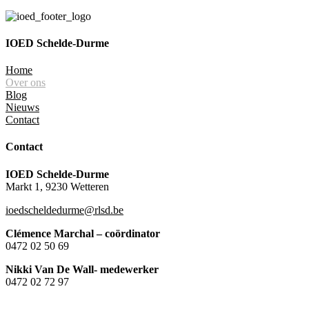
IOED Schelde-Durme
Home
Over ons
Blog
Nieuws
Contact
Contact
IOED Schelde-Durme
Markt 1, 9230 Wetteren
ioedscheldedurme@rlsd.be
Clémence Marchal – coördinator
0472 02 50 69
Nikki Van De Wall- medewerker
0472 02 72 97